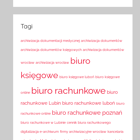
Tagi
archiwizacja dokumentacji medycznej
archiwizacja dokumentów
archiwizacja dokumentów księgowych
archiwizacja dokumentów
biuro
wrocław
archiwizacja wrocław
księgowe
biuro księgowe luboń
biuro księgowe
biuro rachunkowe
biuro
online
rachunkowe Lubin
biuro rachunkowe luboń
biuro
biuro rachunkowe poznań
rachunkowe online
biuro rachunkowe w Lubinie
cennik biura rachunkowego
digitalizacja e-archiwum
firmy archiwizacyjne wrocław
kancelaria