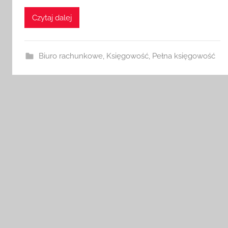
Czytaj dalej
Biuro rachunkowe
,
Księgowość
,
Pełna księgowość