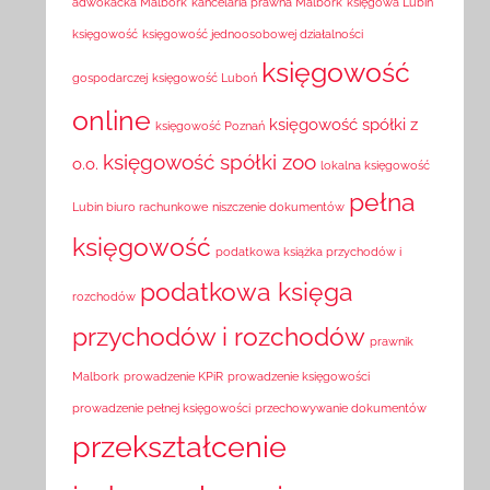
adwokacka Malbork
kancelaria prawna Malbork
księgowa Lubin
księgowość
księgowość jednoosobowej działalności
księgowość
gospodarczej
księgowość Luboń
online
księgowość spółki z
księgowość Poznań
księgowość spółki zoo
o.o.
lokalna księgowość
pełna
Lubin biuro rachunkowe
niszczenie dokumentów
księgowość
podatkowa książka przychodów i
podatkowa księga
rozchodów
przychodów i rozchodów
prawnik
Malbork
prowadzenie KPiR
prowadzenie księgowości
prowadzenie pełnej księgowości
przechowywanie dokumentów
przekształcenie