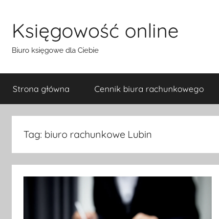
Przejdź
do
Księgowość online
treści
Biuro księgowe dla Ciebie
Strona główna
Cennik biura rachunkowego
Tag:
biuro rachunkowe Lubin