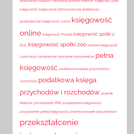
adwokacka Malbork
kancelaria prawna Malbork
księgowa Lubin
księgowość
księgowość jednoosobowej działalności
księgowość
gospodarczej
księgowość Luboń
online
księgowość spółki z
księgowość Poznań
księgowość spółki zoo
o.o.
lokalna księgowość
pełna
Lubin biuro rachunkowe
niszczenie dokumentów
księgowość
podatkowa książka przychodów i
podatkowa księga
rozchodów
przychodów i rozchodów
prawnik
Malbork
prowadzenie KPiR
prowadzenie księgowości
prowadzenie pełnej księgowości
przechowywanie dokumentów
przekształcenie