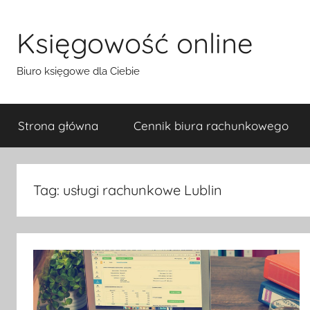
Przejdź
do
Księgowość online
treści
Biuro księgowe dla Ciebie
Strona główna
Cennik biura rachunkowego
Tag:
usługi rachunkowe Lublin