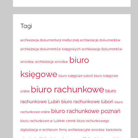
Tagi
archiwizacja dokumentacji medycznej
archiwizacja dokumentów
archiwizacja dokumentów księgowych
archiwizacja dokumentów
biuro
wrocław
archiwizacja wrocław
księgowe
biuro księgowe luboń
biuro księgowe
biuro rachunkowe
biuro
online
rachunkowe Lubin
biuro rachunkowe luboń
biuro
biuro rachunkowe poznań
rachunkowe online
biuro rachunkowe w Lubinie
cennik biura rachunkowego
digitalizacja e-archiwum
firmy archiwizacyjne wrocław
kancelaria