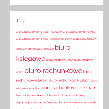
Tagi
archiwizacja dokumentacji medycznej
archiwizacja dokumentów
archiwizacja dokumentów księgowych
archiwizacja dokumentów
biuro
wrocław
archiwizacja wrocław
księgowe
biuro księgowe luboń
biuro księgowe
biuro rachunkowe
biuro
online
rachunkowe Lubin
biuro rachunkowe luboń
biuro
biuro rachunkowe poznań
rachunkowe online
biuro rachunkowe w Lubinie
cennik biura rachunkowego
digitalizacja e-archiwum
firmy archiwizacyjne wrocław
kancelaria