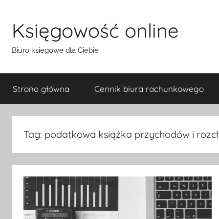
Przejdź
do
Księgowość online
treści
Biuro księgowe dla Ciebie
Strona główna
Cennik biura rachunkowego
Tag:
podatkowa książka przychodów i roz