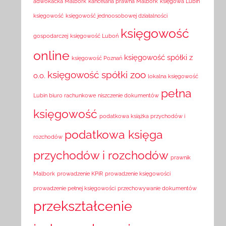
adwokacka Malbork
kancelaria prawna Malbork
księgowa Lubin
księgowość
księgowość jednoosobowej działalności
księgowość
gospodarczej
księgowość Luboń
online
księgowość spółki z
księgowość Poznań
księgowość spółki zoo
o.o.
lokalna księgowość
pełna
Lubin biuro rachunkowe
niszczenie dokumentów
księgowość
podatkowa książka przychodów i
podatkowa księga
rozchodów
przychodów i rozchodów
prawnik
Malbork
prowadzenie KPiR
prowadzenie księgowości
prowadzenie pełnej księgowości
przechowywanie dokumentów
przekształcenie