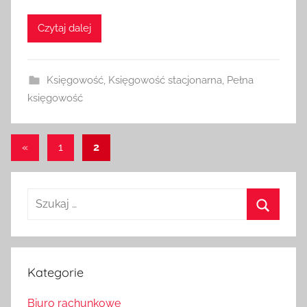
Czytaj dalej
Księgowość
,
Księgowość stacjonarna
,
Pełna
księgowość
Stronicowanie
Poprzednie
«
1
2
wpisy
wpisów
Szukaj:
Szukaj
Kategorie
Biuro rachunkowe