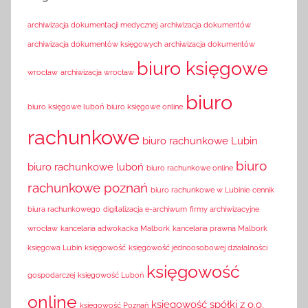
archiwizacja dokumentacji medycznej
archiwizacja dokumentów
archiwizacja dokumentów księgowych
archiwizacja dokumentów
biuro księgowe
wrocław
archiwizacja wrocław
biuro
biuro księgowe luboń
biuro księgowe online
rachunkowe
biuro rachunkowe Lubin
biuro
biuro rachunkowe luboń
biuro rachunkowe online
rachunkowe poznań
biuro rachunkowe w Lubinie
cennik
biura rachunkowego
digitalizacja e-archiwum
firmy archiwizacyjne
wrocław
kancelaria adwokacka Malbork
kancelaria prawna Malbork
księgowa Lubin
księgowość
księgowość jednoosobowej działalności
księgowość
gospodarczej
księgowość Luboń
online
księgowość spółki z o.o.
księgowość Poznań