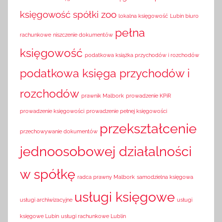
księgowość spółki zoo
lokalna księgowość
Lubin biuro
pełna
rachunkowe
niszczenie dokumentów
księgowość
podatkowa książka przychodów i rozchodów
podatkowa księga przychodów i
rozchodów
prawnik Malbork
prowadzenie KPiR
prowadzenie księgowości
prowadzenie pełnej księgowości
przekształcenie
przechowywanie dokumentów
jednoosobowej działalności
w spółkę
radca prawny Malbork
samodzielna księgowa
usługi księgowe
usługi archiwizacyjne
usługi
księgowe Lubin
usługi rachunkowe Lublin